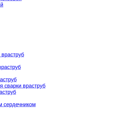
ый
 враструб
враструб
аструб
я сварки враструб
аструб
м сердечником