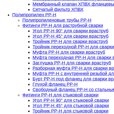
Мембранный клапан ХПВХ фланцев
Сетчатый фильтр ХПВХ
Полипропилен PP-H
Полипропиленовые трубы PP-H
Фитинги PP-H для раструбной сварки
Угол PP-H 90° для сварки враструб
Угол PP-H 45° для сварки враструб
Тройник PP-H для сварки враструб
Тройник переходной PP-H для сварки
Муфта PP-H для сварки враструб
Муфта переходная PP-H для сварки 
Заглушка PP-H для сварки враструб
Разборная муфта PP-H для сварки вр
Муфта PP-H с внутренней резьбой дл
Бурт PP-H под фланец для сварки вр
Глухой фланец PP-H
Свободный фланец PP-H со стальны
Фитинги PP-H для стыковой сварки
Угол PP-H 90° для стыковой сварки
Угол PP-H 45° для стыковой сварки
Тройник PP-H для стыковой сварки