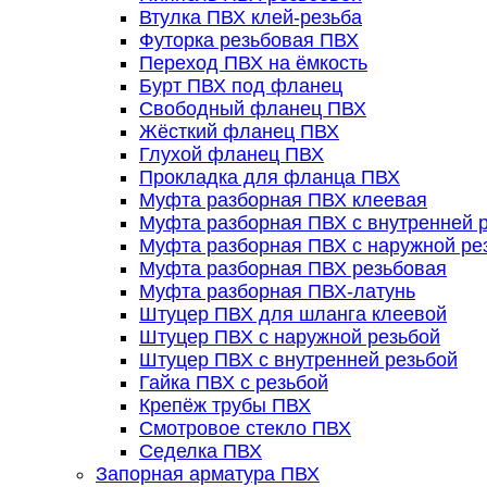
Втулка ПВХ клей-резьба
Футорка резьбовая ПВХ
Переход ПВХ на ёмкость
Бурт ПВХ под фланец
Свободный фланец ПВХ
Жёсткий фланец ПВХ
Глухой фланец ПВХ
Прокладка для фланца ПВХ
Муфта разборная ПВХ клеевая
Муфта разборная ПВХ с внутренней 
Муфта разборная ПВХ с наружной ре
Муфта разборная ПВХ резьбовая
Муфта разборная ПВХ-латунь
Штуцер ПВХ для шланга клеевой
Штуцер ПВХ с наружной резьбой
Штуцер ПВХ с внутренней резьбой
Гайка ПВХ с резьбой
Крепёж трубы ПВХ
Смотровое стекло ПВХ
Седелка ПВХ
Запорная арматура ПВХ