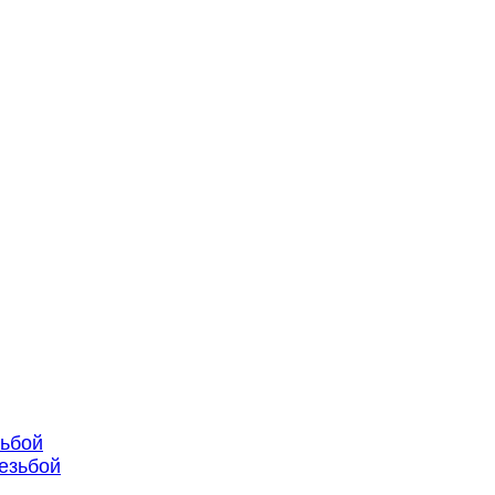
зьбой
езьбой