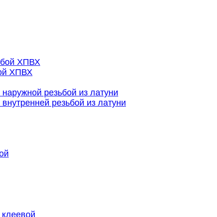
ьбой ХПВХ
ой ХПВХ
наружной резьбой из латуни
внутренней резьбой из латуни
ой
 клеевой