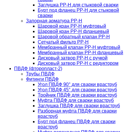
Заглушка PP-H для стыковой сварки
Бурт под фланец PP-H для стыковой
сварки
Запорная арматура PP-H
Шаровой кран PP-H муфтовый
Шаровой кран PP-H фланцевый
Шаровой обратный клапан PP-H
Сетчатый фильтр PP-H
Мембранный клапан PP-H муфтовый
Мембранный клапан PP-H фланцевый
Дисковый затвор PP-H с ручкой
Дисковый затвор PP-H с редуктором
ПВДФ (фторопласт-2)
Трубы ПВДФ
Фитинги ПВДФ
Угол ПВДФ 90° для сварки враструб
Угол ПВДФ 45° для сварки враструб
Тройник ПВДФ для сварки враструб
Муфта ПВДФ для сварки враструб
Заглушка ПВДФ для сварки враструб
Разборная муфта ПВДФ для сварки
враструб
Бурт под фланец ПВДФ для сварки
враструб