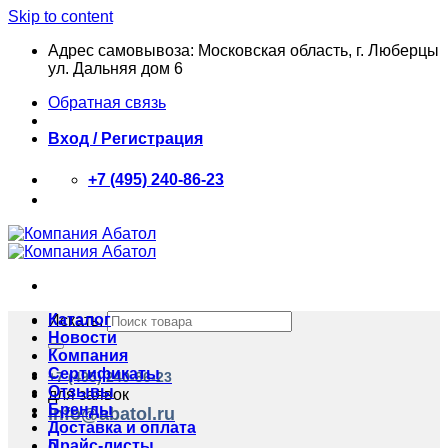
Skip to content
Адрес самовывоза: Московская область, г. Люберцы
ул. Дальняя дом 6
Обратная связь
Вход / Регистрация
+7 (495) 240-86-23
Каталог
Искать:
Новости
Компания
Сертификаты
+7 (495) 240-86-23
Отзывы
для заявок
Бренды
info@abatol.ru
Доставка и оплата
Прайс-листы