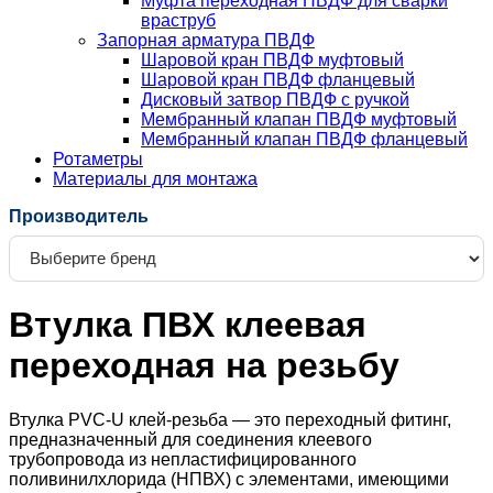
Муфта переходная ПВДФ для сварки
враструб
Запорная арматура ПВДФ
Шаровой кран ПВДФ муфтовый
Шаровой кран ПВДФ фланцевый
Дисковый затвор ПВДФ с ручкой
Мембранный клапан ПВДФ муфтовый
Мембранный клапан ПВДФ фланцевый
Ротаметры
Материалы для монтажа
Производитель
Втулка ПВХ клеевая
переходная на резьбу
Втулка PVC-U клей-резьба — это переходный фитинг,
предназначенный для соединения клеевого
трубопровода из непластифицированного
поливинилхлорида (НПВХ) с элементами, имеющими