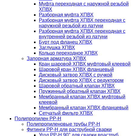
Муфта переходная с наружной резьбой
ХПВХ
Разборная муфта ХПВХ
Разборная муфта ХПВХ переходная с
наружной резьбой из латуни
Разборная муфта ХПВХ переходная с
внутренней резьбой из латуни
Бурт под фланец ХПВХ
Заглушка ХПВХ
Кольцо переходное ХПВХ
Запорная арматура ХПВХ
Кран шаровой ХПВХ муфтовый клеевой
Шаровой кран ХПВХ фланцевый
Дисковый затвор ХПВХ с ручкой
Дисковый затвор ХПВХ с редуктором
Шаровой обратный клапан ХПВХ
Пружинный обратный клапан ХПВХ
Мембранный клапан ХПВХ муфтовый
клеевой
Мембранный клапан ХПВХ фланцевый
Сетчатый фильтр ХПВХ
Полипропилен PP-H
Полипропиленовые трубы PP-H
Фитинги PP-H для раструбной сварки
Угол PP-H 90° для сварки враструб