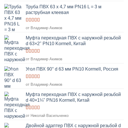
из 5
Труба ПВХ 63 х 4,7 мм PN16 L = 3 м
раструбная клеевая
Оценка
5
от Владимир Акимов
из 5
Муфта переходная ПВХ с наружной резьбой
d 63×2" PN10 Kormell, Китай
Оценка
5
от Владимир Акимов
из 5
Угол ПВХ 90° d 63 мм PN10 Kormell, Россия
Оценка
5
от Владимир Акимов
из 5
Муфта переходная ПВХ с наружной резьбой
d 40×1¼" PN16 Kormell, Китай
Оценка
5
от Николай Васильченко
из 5
Двойной адаптер ПВХ с наружной резьбой d