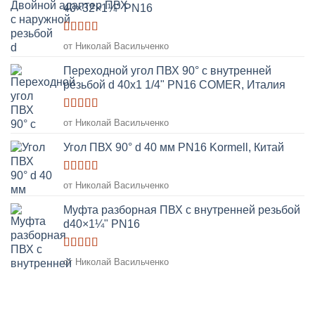
40×32×1¼" PN16
Оценка
5
от Николай Васильченко
из 5
Переходной угол ПВХ 90° с внутренней
резьбой d 40х1 1/4" PN16 COMER, Италия
Оценка
5
от Николай Васильченко
из 5
Угол ПВХ 90° d 40 мм PN16 Kormell, Китай
Оценка
5
от Николай Васильченко
из 5
Муфта разборная ПВХ с внутренней резьбой
d40×1¼" PN16
Оценка
5
от Николай Васильченко
из 5