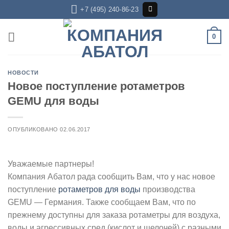
Skip
+7 (495) 240-86-23
to
content
0
НОВОСТИ
Новое поступление ротаметров
GEMU для воды
ОПУБЛИКОВАНО
02.06.2017
Уважаемые партнеры!
Компания Абатол рада сообщить Вам, что у нас новое
поступление
ротаметров для воды
производства
GEMU — Германия. Также сообщаем Вам, что по
прежнему доступны для заказа ротаметры для воздуха,
воды и агрессивных сред (кислот и щелочей) с разными