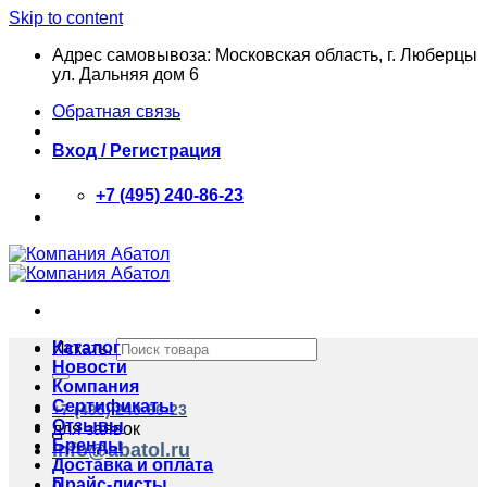
Skip to content
Адрес самовывоза: Московская область, г. Люберцы
ул. Дальняя дом 6
Обратная связь
Вход / Регистрация
+7 (495) 240-86-23
Каталог
Искать:
Новости
Компания
Сертификаты
+7 (495) 240-86-23
Отзывы
для заявок
Бренды
info@abatol.ru
Доставка и оплата
Прайс-листы