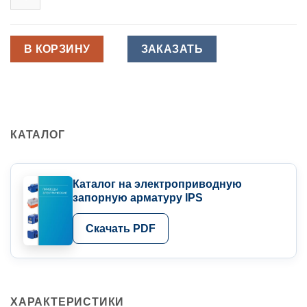
PN10
промышленный
IPS
с
электроприводом
220V
В КОРЗИНУ
ЗАКАЗАТЬ
AC
d
400
мм
DN400
FPM
PN10
IPS
КАТАЛОГ
Каталог на электроприводную
запорную арматуру IPS
Скачать PDF
ХАРАКТЕРИСТИКИ