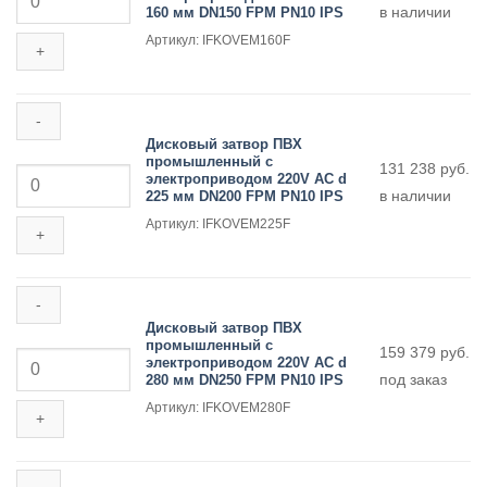
мм
в наличии
160 мм DN150 FPM PN10 IPS
Дисковый
DN125
затвор
FPM
Артикул: IFKOVEM160F
ПВХ
PN10
промышленный
IPS
с
электроприводом
220V
AC
Дисковый затвор ПВХ
d
промышленный с
Количество
131 238
руб.
160
электроприводом 220V AC d
товара
мм
в наличии
225 мм DN200 FPM PN10 IPS
Дисковый
DN150
затвор
FPM
Артикул: IFKOVEM225F
ПВХ
PN10
промышленный
IPS
с
электроприводом
220V
AC
Дисковый затвор ПВХ
d
промышленный с
Количество
159 379
руб.
225
электроприводом 220V AC d
товара
мм
под заказ
280 мм DN250 FPM PN10 IPS
Дисковый
DN200
затвор
FPM
Артикул: IFKOVEM280F
ПВХ
PN10
промышленный
IPS
с
электроприводом
220V