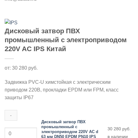
Дисковый затвор ПВХ
промышленный с электроприводом
220V AC IPS Китай
от:
30 280
руб.
Задвижка PVC-U химстойкая с электрическим
приводом 220В, прокладки EPDM или FPM, класс
защиты IP67
Дисковый затвор ПВХ
промышленный с
Количество
30 280
руб.
электроприводом 220V AC d
товара
в наличии
63 мм DN50 EPDM PN10 IPS
Дисковый