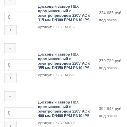
AC
Дисковый затвор ПВХ
d
промышленный с
Количество
224 686
руб.
280
электроприводом 220V AC d
товара
мм
под заказ
315 мм DN300 FPM PN10 IPS
Дисковый
DN250
затвор
FPM
Артикул: IFKOVEM315F
ПВХ
PN10
промышленный
IPS
с
электроприводом
220V
AC
Дисковый затвор ПВХ
d
промышленный с
Количество
279 729
руб.
315
электроприводом 220V AC d
товара
мм
под заказ
355 мм DN350 FPM PN10 IPS
Дисковый
DN300
затвор
FPM
Артикул: IFKOVEM355F
ПВХ
PN10
промышленный
IPS
с
электроприводом
220V
AC
Дисковый затвор ПВХ
d
промышленный с
Количество
392 848
руб.
355
электроприводом 220V AC d
товара
мм
под заказ
400 мм DN400 FPM PN10 IPS
Дисковый
DN350
затвор
FPM
Артикул: IFKOVEM400F
ПВХ