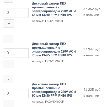
AC
Дисковый затвор ПВХ
d
промышленный с
Количество
37 352
руб.
400
электроприводом 220V AC d
товара
мм
в наличии
63 мм DN50 FPM PN10 IPS
Дисковый
DN400
затвор
EPDM
Артикул: IFKOVEM063F
ПВХ
PN10
промышленный
IPS
с
электроприводом
220V
AC
Дисковый затвор ПВХ
d
промышленный с
Количество
37 944
руб.
63
электроприводом 220V AC d
товара
мм
в наличии
75 мм DN65 FPM PN10 IPS
Дисковый
DN50
затвор
FPM
Артикул: IFKOVEM075F
ПВХ
PN10
промышленный
IPS
с
электроприводом
220V
AC
Дисковый затвор ПВХ
d
промышленный с
Количество
41 225
руб.
75
электроприводом 220V AC d
товара
мм
в наличии
90 мм DN80 FPM PN10 IPS
Дисковый
DN65
затвор
FPM
Артикул: IFKOVEM090F
ПВХ
PN10