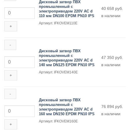
Дисковый затвор ПВХ
d
промышленный с
Количество
40 658
руб.
90
электроприводом 220V AC d
товара
мм
в наличии
110 мм DN100 EPDM PN10 IPS
Дисковый
DN80
затвор
EPDM
Артикул: IFKOVEM110E
ПВХ
PN10
промышленный
IPS
с
электроприводом
220V
AC
Дисковый затвор ПВХ
d
промышленный с
Количество
47 350
руб.
110
электроприводом 220V AC d
товара
мм
в наличии
140 мм DN125 EPDM PN10 IPS
Дисковый
DN100
затвор
EPDM
Артикул: IFKOVEM140E
ПВХ
PN10
промышленный
IPS
с
электроприводом
220V
AC
Дисковый затвор ПВХ
d
промышленный с
Количество
76 894
руб.
140
электроприводом 220V AC d
товара
мм
в наличии
160 мм DN150 EPDM PN10 IPS
Дисковый
DN125
затвор
EPDM
Артикул: IFKOVEM160E
ПВХ
PN10
промышленный