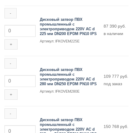
IPS
с
электроприводом
220V
AC
Дисковый затвор ПВХ
d
промышленный с
Количество
87 390
руб.
160
электроприводом 220V AC d
товара
мм
в наличии
225 мм DN200 EPDM PN10 IPS
Дисковый
DN150
затвор
EPDM
Артикул: IFKOVEM225E
ПВХ
PN10
промышленный
IPS
с
электроприводом
220V
AC
Дисковый затвор ПВХ
d
промышленный с
Количество
109 777
руб.
225
электроприводом 220V AC d
товара
мм
под заказ
280 мм DN250 EPDM PN10 IPS
Дисковый
DN200
затвор
EPDM
Артикул: IFKOVEM280E
ПВХ
PN10
промышленный
IPS
с
электроприводом
220V
AC
Дисковый затвор ПВХ
d
промышленный с
Количество
150 768
руб.
280
электроприводом 220V AC d
товара
мм