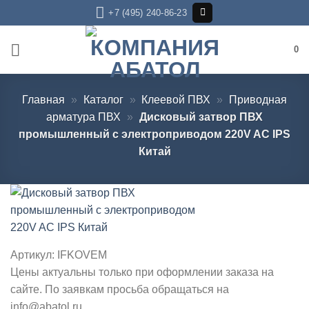
Skip
+7 (495) 240-86-23
to
content
0
Главная
»
Каталог
»
Клеевой ПВХ
»
Приводная
арматура ПВХ
»
Дисковый затвор ПВХ
промышленный с электроприводом 220V AC IPS
Китай
Артикул:
IFKOVEM
Цены актуальны только при оформлении заказа на
сайте. По заявкам просьба обращаться на
info@abatol.ru