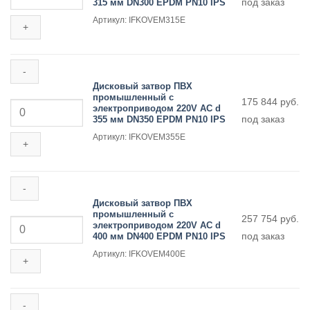
под заказ
315 мм DN300 EPDM PN10 IPS
Дисковый
DN250
затвор
EPDM
Артикул: IFKOVEM315E
ПВХ
PN10
промышленный
IPS
с
электроприводом
220V
AC
Дисковый затвор ПВХ
d
промышленный с
Количество
175 844
руб.
315
электроприводом 220V AC d
товара
мм
под заказ
355 мм DN350 EPDM PN10 IPS
Дисковый
DN300
затвор
EPDM
Артикул: IFKOVEM355E
ПВХ
PN10
промышленный
IPS
с
электроприводом
220V
AC
Дисковый затвор ПВХ
d
промышленный с
Количество
257 754
руб.
355
электроприводом 220V AC d
товара
мм
под заказ
400 мм DN400 EPDM PN10 IPS
Дисковый
DN350
затвор
EPDM
Артикул: IFKOVEM400E
ПВХ
PN10
промышленный
IPS
с
электроприводом
220V