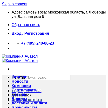
Skip to content
Адрес самовывоза: Московская область, г. Люберцы
ул. Дальняя дом 6
Обратная связь
Вход / Регистрация
+7 (495) 240-86-23
Каталог
Искать:
Новости
Компания
Сертификаты
+7 (495) 240-86-23
Отзывы
для заявок
Бренды
info@abatol.ru
Доставка и оплата
Прайс-листы