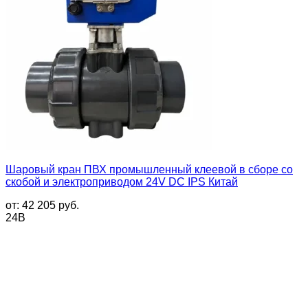
Шаровый кран ПВХ промышленный клеевой в сборе со
скобой и электроприводом 24V DC IPS Китай
от:
42 205
руб.
24В