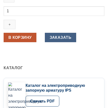
Количество
товара
Дисковый
затвор
ПВХ
промышленный
В КОРЗИНУ
ЗАКАЗАТЬ
с
электроприводом
24V
DC
d
КАТАЛОГ
280
мм
DN250
Каталог на электроприводную
FPM
запорную арматуру IPS
PN10
IPS
Скачать PDF