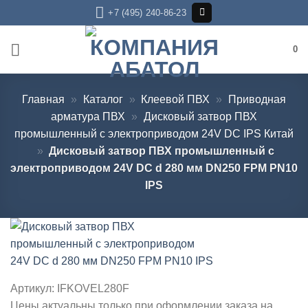
Skip
+7 (495) 240-86-23
to
content
0
Главная
»
Каталог
»
Клеевой ПВХ
»
Приводная
арматура ПВХ
»
Дисковый затвор ПВХ
промышленный с электроприводом 24V DC IPS Китай
»
Дисковый затвор ПВХ промышленный с
электроприводом 24V DC d 280 мм DN250 FPM PN10
IPS
Артикул:
IFKOVEL280F
Цены актуальны только при оформлении заказа на