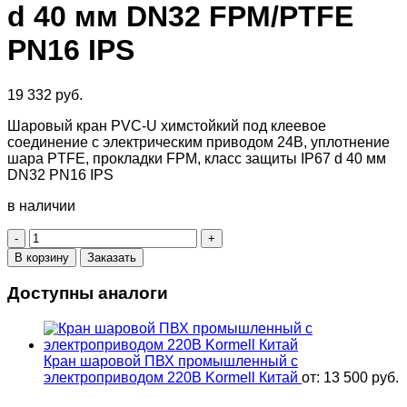
d 40 мм DN32 FPM/PTFE
PN16 IPS
19 332
руб.
Шаровый кран PVC-U химстойкий под клеевое
соединение с электрическим приводом 24В, уплотнение
шара PTFE, прокладки FPM, класс защиты IP67 d 40 мм
DN32 PN16 IPS
в наличии
Количество
товара
В корзину
Заказать
Шаровый
кран
Доступны аналоги
ПВХ
промышленный
клеевой
с
Кран шаровой ПВХ промышленный с
электроприводом
электроприводом 220В Kormell Китай
от:
13 500
руб.
24V
DC