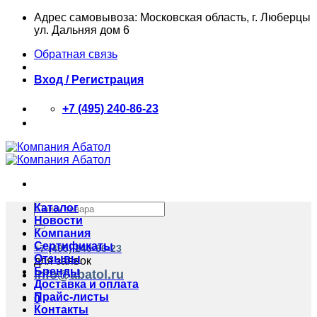
Skip
Адрес самовывоза: Московская область, г. Люберцы
to
ул. Дальняя дом 6
content
Обратная связь
Вход / Регистрация
+7 (495) 240-86-23
Искать:
Каталог
Новости
Компания
Сертификаты
+7 (495) 240-86-23
Отзывы
для заявок
Бренды
info@abatol.ru
Доставка и оплата
Прайс-листы
0
Контакты