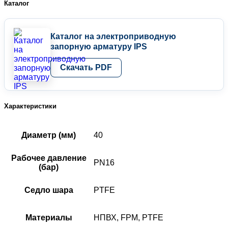
Каталог
d
40
мм
DN32
Каталог на электроприводную
FPM/PTFE
запорную арматуру IPS
PN16
IPS
Скачать PDF
Характеристики
Диаметр (мм)
40
Рабочее давление
PN16
(бар)
Седло шара
PTFE
Материалы
НПВХ, FPM, PTFE