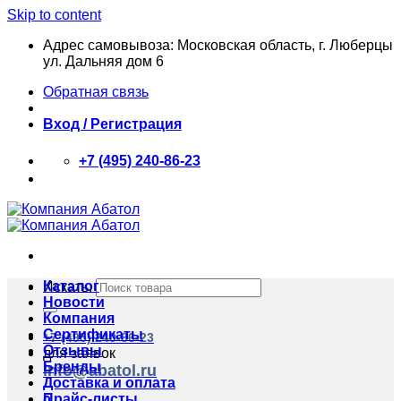
Skip to content
Адрес самовывоза: Московская область, г. Люберцы
ул. Дальняя дом 6
Обратная связь
Вход / Регистрация
+7 (495) 240-86-23
Каталог
Искать:
Новости
Компания
Сертификаты
+7 (495) 240-86-23
Отзывы
для заявок
Бренды
info@abatol.ru
Доставка и оплата
Прайс-листы