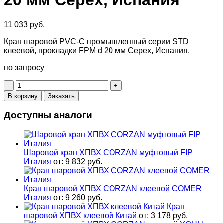
20 мм Cepex, Испания
11 033
руб.
Кран шаровой PVC-C промышленный серии STD
клеевой, прокладки FPM d 20 мм Cepex, Испания.
по запросу
Количество
товара
В корзину
Заказать
Кран
шаровой
Доступны аналоги
ХПВХ
CORZAN
серии
STD
Шаровой кран ХПВХ CORZAN муфтовый FIP
клеевой,
Италия
от:
9 832
руб.
прокладки
FPM
d
Кран шаровой ХПВХ CORZAN клеевой COMER
20
Италия
от:
9 260
руб.
мм
Кран
Cepex,
шаровой ХПВХ клеевой Китай
от:
3 178
руб.
Испания