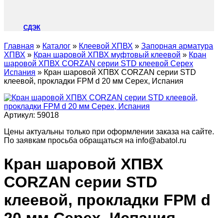
СДЭК
Главная
»
Каталог
»
Клеевой ХПВХ
»
Запорная арматура
ХПВХ
»
Кран шаровой ХПВХ муфтовый клеевой
»
Кран
шаровой ХПВХ CORZAN серии STD клеевой Cepex
Испания
»
Кран шаровой ХПВХ CORZAN серии STD
клеевой, прокладки FPM d 20 мм Cepex, Испания
Артикул:
59018
Цены актуальны только при оформлении заказа на сайте.
По заявкам просьба обращаться на info@abatol.ru
Кран шаровой ХПВХ
CORZAN серии STD
клеевой, прокладки FPM d