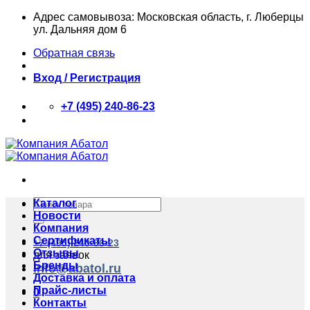
Skip
Адрес самовывоза: Московская область, г. Люберцы
to
ул. Дальняя дом 6
content
Обратная связь
Вход / Регистрация
+7 (495) 240-86-23
Искать:
Каталог
Новости
Компания
Сертификаты
+7 (495) 240-86-23
Отзывы
для заявок
Бренды
info@abatol.ru
Доставка и оплата
Прайс-листы
0
Контакты