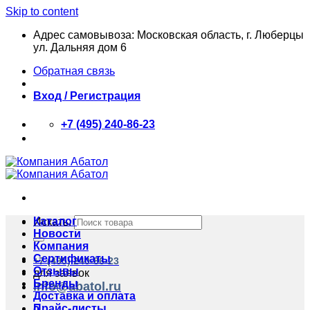
Skip to content
Адрес самовывоза: Московская область, г. Люберцы
ул. Дальняя дом 6
Обратная связь
Вход / Регистрация
+7 (495) 240-86-23
Каталог
Искать:
Новости
Компания
Сертификаты
+7 (495) 240-86-23
Отзывы
для заявок
Бренды
info@abatol.ru
Доставка и оплата
Прайс-листы