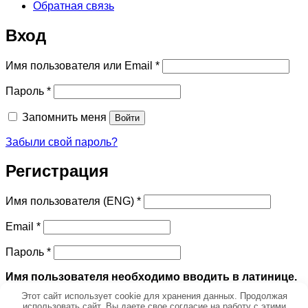
Обратная связь
Вход
Обязательно
Имя пользователя или Email
*
Обязательно
Пароль
*
Запомнить меня
Войти
Забыли свой пароль?
Регистрация
Обязательно
Имя пользователя (ENG)
*
Обязательно
Email
*
Обязательно
Пароль
*
Имя пользователя необходимо вводить в латинице.
Этот сайт использует cookie для хранения данных. Продолжая
Ваши персональные данные будут использоваться для
использовать сайт, Вы даете свое согласие на работу с этими