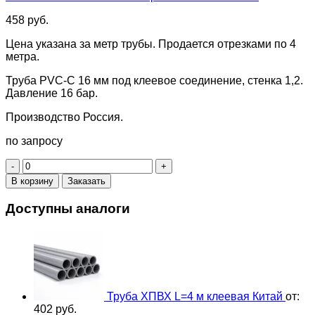
458
руб.
Цена указана за метр трубы. Продается отрезками по 4
метра.
Труба PVC-C 16 мм под клеевое соединение, стенка 1,2.
Давление 16 бар.
Производство Россия.
по запросу
Количество
товара
В корзину
Заказать
Труба
ХПВХ
Доступны аналоги
CORZAN
L=4
м
клеевая
PN16
d
16х1,2
Труба ХПВХ L=4 м клеевая Китай
от:
мм
402
руб.