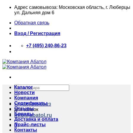
Skip
Адрес самовывоза: Московская область, г. Люберцы
to
ул. Дальняя дом 6
content
Обратная связь
Вход / Регистрация
+7 (495) 240-86-23
Искать:
Каталог
Новости
Компания
Сертификаты
+7 (495) 240-86-23
Отзывы
для заявок
Бренды
info@abatol.ru
Доставка и оплата
Прайс-листы
0
Контакты