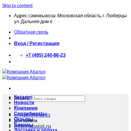
Skip to content
Адрес самовывоза: Московская область, г. Люберцы
ул. Дальняя дом 6
Обратная связь
Вход / Регистрация
+7 (495) 240-86-23
Каталог
Искать:
Новости
Компания
Сертификаты
+7 (495) 240-86-23
Отзывы
для заявок
Бренды
info@abatol.ru
Доставка и оплата