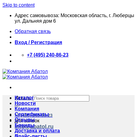
Skip to content
Адрес самовывоза: Московская область, г. Люберцы
ул. Дальняя дом 6
Обратная связь
Вход / Регистрация
+7 (495) 240-86-23
Каталог
Искать:
Новости
Компания
Сертификаты
+7 (495) 240-86-23
Отзывы
для заявок
Бренды
info@abatol.ru
Доставка и оплата
Прайс-листы