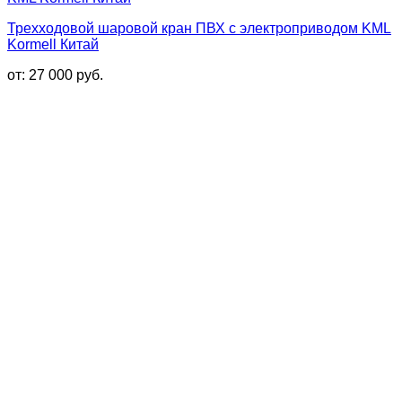
Трехходовой шаровой кран ПВХ с электроприводом KML
Kormell Китай
от:
27 000
руб.