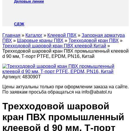
Деловые линии
СДЭК
Главная
»
Каталог
»
Клеевой ПВХ
»
Запорная арматура
ПВХ
»
Шаровые краны ПВХ
»
Трехходовой кран ПВХ
»
Трехходовой шаровой кран ПВХ клеевой Китай
»
Трехходовой шаровой кран ПВХ промышленный клеевой
d 90 мм, Т-порт PTFE, EPDM, PN16, Китай
Артикул:
483090T
Цены актуальны только при оформлении заказа на сайте.
По заявкам просьба обращаться на info@abatol.ru
Трехходовой шаровой
кран ПВХ промышленный
клеевой d 90 мм, Т-порт